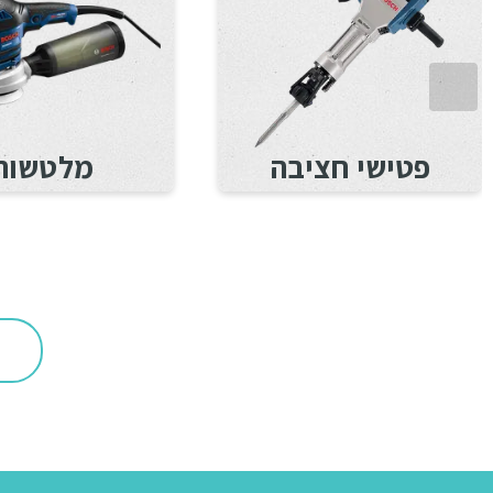
פטישי חציבה
מלטשות
ה