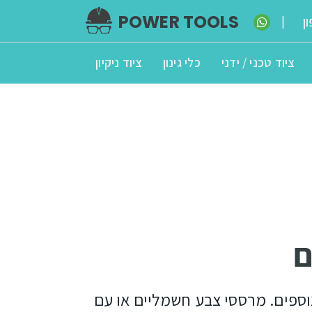
POWER TOOLS
ן
|
ציוד טכני / ידני
כלי גינון
ציוד ניקיון
ם
וספים. מרססי צבע חשמליים או עם