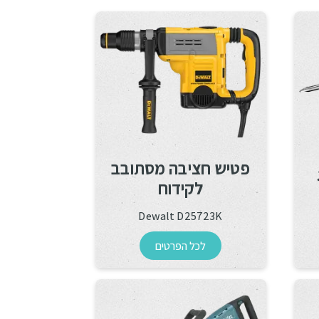
פטיש חציבה מסתובב
לקידוח
Dewalt D25723K
לכל הפרטים