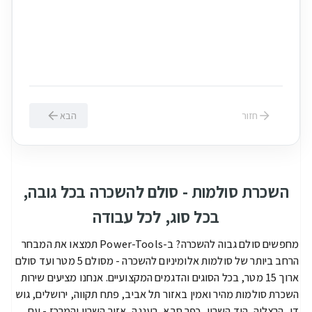
צביעה או תיקון מעל מדרגות
עבודה על שיפועים ומדרכות מדורגות
התקנת מעקות וחיפוי קיר במדרגות
החלפת נורה בנברשת חדר מדרגות גבוהה
חזור
הבא
השכרת סולמות - סולם להשכרה בכל גובה,
בכל סוג, לכל עבודה
מחפשים סולם גבוה להשכרה? ב-Power-Tools תמצאו את המבחר
הרחב ביותר של סולמות אלומיניום להשכרה - מסולם 5 מטר ועד סולם
ארוך 15 מטר, בכל הסוגים והדגמים המקצועיים. אנחנו מציעים שירות
השכרת סולמות מהיר ואמין באזור תל אביב, פתח תקווה, ירושלים, גוש
דן, הרצליה, הוד השרון, כפר סבא, רעננה, אזור השרון והמרכז - עם