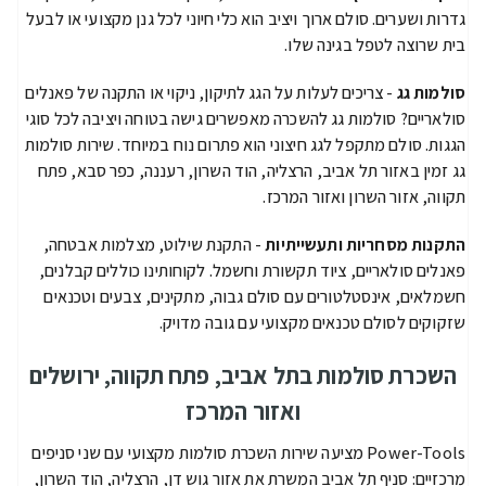
גדרות ושערים. סולם ארוך ויציב הוא כלי חיוני לכל גנן מקצועי או לבעל
בית שרוצה לטפל בגינה שלו.
סולמות גג
- צריכים לעלות על הגג לתיקון, ניקוי או התקנה של פאנלים
סולאריים? סולמות גג להשכרה מאפשרים גישה בטוחה ויציבה לכל סוגי
הגגות. סולם מתקפל לגג חיצוני הוא פתרום נוח במיוחד. שירות סולמות
גג זמין באזור תל אביב, הרצליה, הוד השרון, רעננה, כפר סבא, פתח
תקווה, אזור השרון ואזור המרכז.
התקנות מסחריות ותעשייתיות
- התקנת שילוט, מצלמות אבטחה,
פאנלים סולאריים, ציוד תקשורת וחשמל. לקוחותינו כוללים קבלנים,
חשמלאים, אינסטלטורים עם סולם גבוה, מתקינים, צבעים וטכנאים
שזקוקים לסולם טכנאים מקצועי עם גובה מדויק.
השכרת סולמות בתל אביב, פתח תקווה, ירושלים
ואזור המרכז
Power-Tools מציעה שירות השכרת סולמות מקצועי עם שני סניפים
מרכזיים: סניף תל אביב המשרת את אזור גוש דן, הרצליה, הוד השרון,