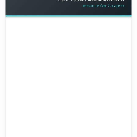
בדיקה ב-2 שלבים מהירים
עומד עצמאית (בצורת משולש / A)
לעבודה במרכז החלל ללא קיר תומך:
החלפת נורות וגופי תאורה
צביעת תקרה ותליית וילונות
גיזום ענפים ועצים בחצר
התקנת גלאי עשן ומצלמות אבטחה
טיפול במזגנים עיליים ומאווררי תקרה