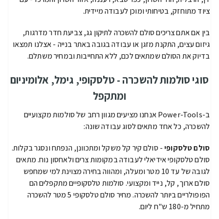
ציוד מתוחזק, בטיחותי ומוכן לעבודה מיידית.
בין אם אתם צריכים סולם להשכרה לתיקון גג, צביעת חדר מדרגות,
גיזום עצים, התקנת מזגן או עבודה בגובה באתר בנייה - אצלנו תמצאו
בדיוק את הסולם שמתאים לכם, ללא התחייבות ובמחיר משתלם.
סוגי סולמות להשכרה - טלסקופי, גימל, אלומיניום
ומתקפל
ב-Power-Tools אנחנו מציעים מגוון רחב של סולמות מקצועיים
להשכרה, כל אחד מתאים לסוג עבודה שונה:
סולם טלסקופי
- סולם קיר קל משקל ומתכוונן, הנפתח ונסגר בקלות.
סולם טלסקופי אידיאלי לעבודה במקומות צרים ולאחסון נוח. מתאים
לגובה של עד 10 מטר ומעלה, ומהווה בחירה מצוינת למי שמחפש
סולם ארוך, קל, נייד ומקצועי. סולמות טלסקופיים מתקפלים הם
הפופולריים ביותר להשכרה. מחיר סולם טלסקופי 5 מטר להשכרה
מתחיל מ-180 ש"ח ליום.