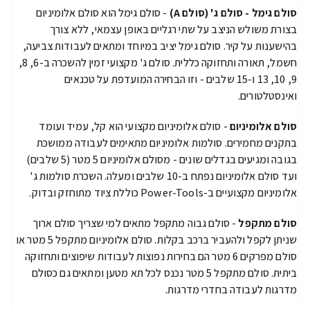
סולם גימל - סולם ג' (סולם A)
- סולם גימל הוא סולם אלומיניום
בצורת משולש הניצב על שתי רגליים באופן עצמאי, ללא צורך
בהישענות על קיר. סולם גימל יציב במיוחד ומתאים לעבודות צביעה,
חשמל, תאורה ותחזוקה כללית. סולם ג' מקצועי זמין להשכרה ב-6, 8,
9, 10, 13 ו-15 שלבים - וזו הבחירה המועדפת על טכנאים
ואינסטלטורים.
סולם אלומיניום
- סולם אלומיניום מקצועי הוא קל, עמיד ועומד
בתקנים מחמירים. סולמות אלומיניום מתאימים לעבודה ממושכת
בגובה ומגיעים בגדלים שונים - מסולם אלומיניום 5 מטר (5 שלבים)
ועד סולם אלומיניום נפתח ב-10 שלבים ומעלה. השכרת סולמות ג'
אלומיניום מקצועיים ב-Power-Tools כוללת ציוד מתוחזק ובדוק.
סולם מתקפל
- סולם גבוה מתקפל מתאים למי שצריך סולם ארוך
שניתן לקפל ולהעביר ברכב בקלות. סולם אלומיניום מתקפל 5 מטר או
סולם מפרקים 6 מטר הם בחירות נפוצות לעבודות שיפוצים ותחזוקה
ביתית. סולם מתקפל 5 מטר נכנס לכל תא מטען ומתאים גם כסולם
מדרגות לעבודה בחדרי מדרגות.