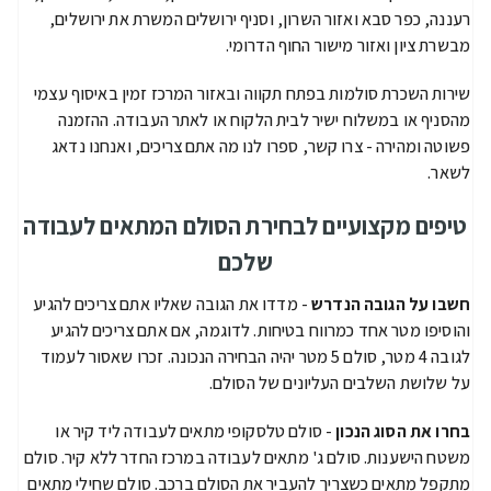
רעננה, כפר סבא ואזור השרון, וסניף ירושלים המשרת את ירושלים,
מבשרת ציון ואזור מישור החוף הדרומי.
שירות השכרת סולמות בפתח תקווה ובאזור המרכז זמין באיסוף עצמי
מהסניף או במשלוח ישיר לבית הלקוח או לאתר העבודה. ההזמנה
פשוטה ומהירה - צרו קשר, ספרו לנו מה אתם צריכים, ואנחנו נדאג
לשאר.
טיפים מקצועיים לבחירת הסולם המתאים לעבודה
שלכם
חשבו על הגובה הנדרש
- מדדו את הגובה שאליו אתם צריכים להגיע
והוסיפו מטר אחד כמרווח בטיחות. לדוגמה, אם אתם צריכים להגיע
לגובה 4 מטר, סולם 5 מטר יהיה הבחירה הנכונה. זכרו שאסור לעמוד
על שלושת השלבים העליונים של הסולם.
בחרו את הסוג הנכון
- סולם טלסקופי מתאים לעבודה ליד קיר או
משטח הישענות. סולם ג' מתאים לעבודה במרכז החדר ללא קיר. סולם
מתקפל מתאים כשצריך להעביר את הסולם ברכב. סולם שחילי מתאים