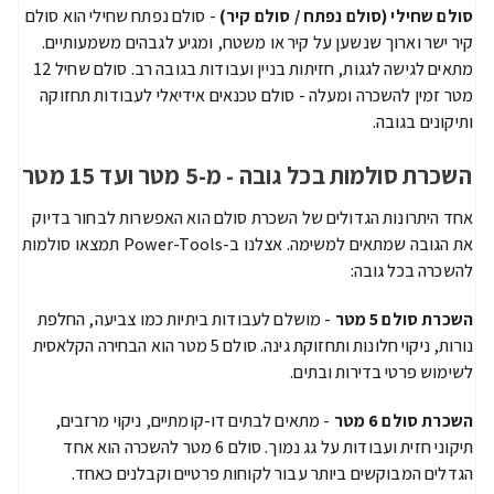
סולם שחילי (סולם נפתח / סולם קיר)
- סולם נפתח שחילי הוא סולם
קיר ישר וארוך שנשען על קיר או משטח, ומגיע לגבהים משמעותיים.
מתאים לגישה לגגות, חזיתות בניין ועבודות בגובה רב. סולם שחיל 12
מטר זמין להשכרה ומעלה - סולם טכנאים אידיאלי לעבודות תחזוקה
ותיקונים בגובה.
השכרת סולמות בכל גובה - מ-5 מטר ועד 15 מטר
אחד היתרונות הגדולים של השכרת סולם הוא האפשרות לבחור בדיוק
את הגובה שמתאים למשימה. אצלנו ב-Power-Tools תמצאו סולמות
להשכרה בכל גובה:
השכרת סולם 5 מטר
- מושלם לעבודות ביתיות כמו צביעה, החלפת
נורות, ניקוי חלונות ותחזוקת גינה. סולם 5 מטר הוא הבחירה הקלאסית
לשימוש פרטי בדירות ובתים.
השכרת סולם 6 מטר
- מתאים לבתים דו-קומתיים, ניקוי מרזבים,
תיקוני חזית ועבודות על גג נמוך. סולם 6 מטר להשכרה הוא אחד
הגדלים המבוקשים ביותר עבור לקוחות פרטיים וקבלנים כאחד.