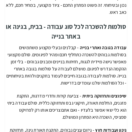
נכון ובטיחותי. זה פשוט הפתרון החכם - ציוד מקצועי, במחיר חכם, ללא
כאב ראש.
סולמות להשכרה לכל סוג עבודה - בבית, בגינה או
באתר בנייה
עבודה בגובה ואתרי בנייה
- קבלנים ובעלי מקצוע משתמשים
בסולמות גבוהים להשכרה כתחליף חכם ומהיר לפיגומים. סולם מקצועי
מאפשר גישה מיידית לגגות, חזיתות בניינים ומבנים גבוהים - בלי זמן
ההקמה הנדרש לפיגום. מושלם לעבודה על סולמות בגובה באתרי
בנייה. סולמות לעבודה בגובה חייבים לעמוד בתקנים ולהיות בטיחותיים
- וכל הסולמות שלנו עומדים בדרישות.
שיפוצים ותחזוקה ביתית
- צביעת קירות וחדרי מדרגות, התקנת
מזגנים, החלפת תאורה, תיקוני גבס ותחזוקה כללית. סולם עבודה ביתי
הוא כלי שאי אפשר בלעדיו - ואם אתם צריכים אותו רק לפרויקט
ספציפי, השכרה היא הפתרון המושלם.
גינון ועבודות חוץ
- גיזום עצים גבוהים, התקנת תאורת גינה, תחזוקת