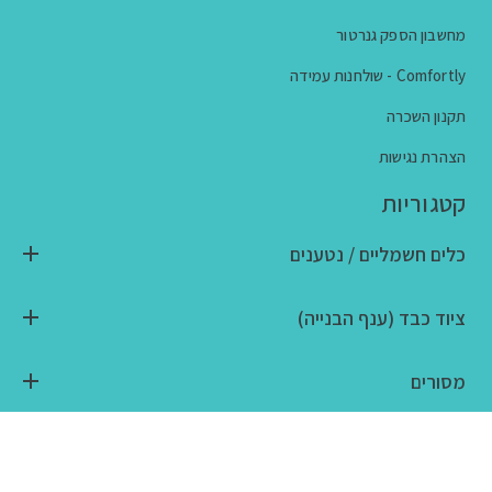
מחשבון הספק גנרטור
Comfortly - שולחנות עמידה
תקנון השכרה
הצהרת נגישות
קטגוריות
כלים חשמליים / נטענים
ציוד כבד (ענף הבנייה)
מסורים
ציוד טכני / ידני