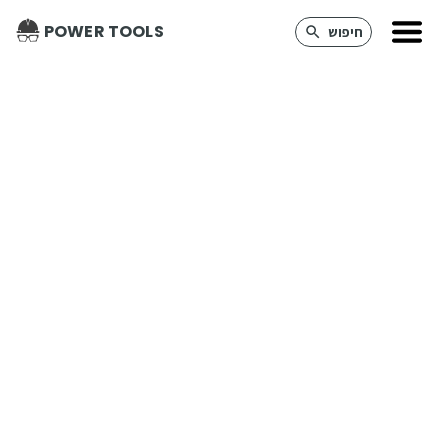
POWER TOOLS
חיפוש
המשך
הזמנת
סולם ג 9 מטר
להשכרה
לצורך בדיקת זמינות והשכרה - הזן שם וטלפון ולחץ המשך
השם שלך
*