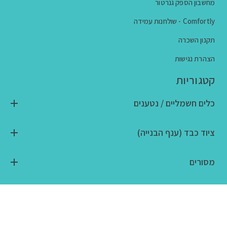
מחשבון הספק גנרטור
Comfortly - שולחנות עמידה
תקנון השכרה
הצהרת נגישות
קטגוריות
כלים חשמליים / נטענים
ציוד כבד (ענף הבנייה)
מסורים
ציוד טכני / ידני
כלי גינון