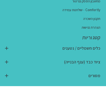
מחשבון הספק גנרטור
Comfortly - שולחנות עמידה
תקנון השכרה
הצהרת נגישות
קטגוריות
כלים חשמליים / נטענים
ציוד כבד (ענף הבנייה)
מסורים
ציוד טכני / ידני
כלי גינון