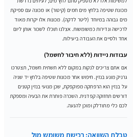
למשימות אלו לא מספיק סתם לחץ מים; לעיתים נדרשת
מכונת שטיפה בלחץ מים חמים (קיטור) או מכונה עם ספיקת
מים גבוהה במיוחד (ליטר לדקה). מכונות אלו יקרות מאוד
לרכישה ונדירות כמשומשות. אצלנו תוכלו לשכור אותן ליום
אחד ולסיים את העבודה ביעילות.
עבודות ניידות (ללא חיבור לחשמל)
אם אתם צריכים לנקות במקום ללא תשתית חשמל, תצטרכו
גרניק מונע בנזין. חיפוש אחר מכונות שטיפה בלחץ יד שניה
על בנזין הוא הרפתקה מפוקפקת, שכן מנועי בנזין קטנים
דורשים תחזוקה קפדנית. השכרה פותרת את הבעיה ומספקת
לכם כלי מתודלק ומוכן להנעה.
טבלת השוואה: רכישת משומש מול