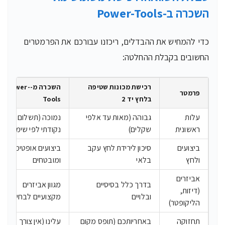
השכרה ב-Power-Tools
כדי להמחיש את ההבדלים, ריכזנו עבורכם את הפרמטרים
החשובים בקבלת ההחלטה:
רכישת מכונות שטיפה
השכרה מ-Power-
פרמטר
בלחץ יד 2
Tools
עלות
גבוהה (מאות עד אלפי
נמוכה (תשלום
ראשונית
שקלים)
נקודתי לפי שימוש)
ביצועים
סיכון לירידת לחץ עקב
ביצועים אופטימליים
ולחץ
בלאי
ומובטחים
אביזרים
בדרך כלל בסיסיים
מגוון אביזרים
(דיזות,
ובלויים
מקצועיים לבחירה
הליקופטר)
תחזוקה
באחריותכם (תופס מקום
עלינו (אין צורך