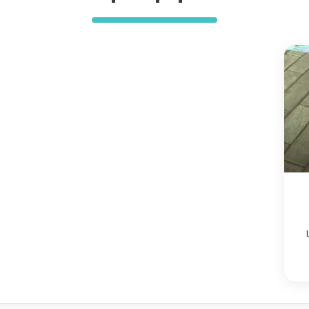
pr
the 