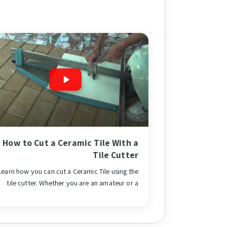
How to Cut a Ceramic Tile With a
Tile Cutter
Learn how you can cut a Ceramic Tile using the
tile cutter. Whether you are an amateur or a
ofessional tiler, cutting tile with a tile cutter is
easiest and fastest way. In this video you will
see how simple it is cut it. A sharp blade would